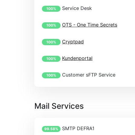
Service Desk
100%
OTS - One Time Secrets
100%
Cryptpad
100%
Kundenportal
100%
Customer sFTP Service
100%
Mail Services
SMTP DEFRA1
99.58%