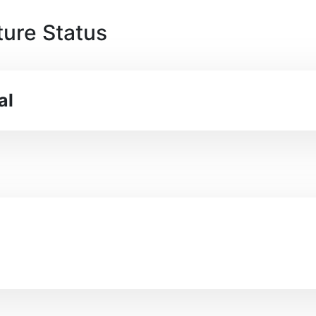
ture Status
al