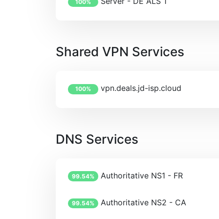
Server - DE ALS 1
100%
Shared VPN Services
vpn.deals.jd-isp.cloud
100%
DNS Services
Authoritative NS1 - FR
99.54%
Authoritative NS2 - CA
99.54%