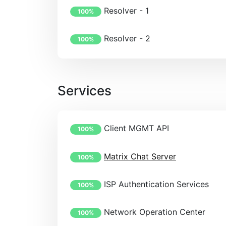
Resolver - 1
100%
Resolver - 2
100%
Services
Client MGMT API
100%
Matrix Chat Server
100%
ISP Authentication Services
100%
Network Operation Center
100%