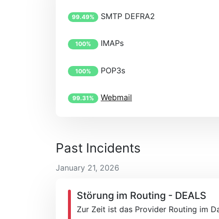
SMTP DEFRA2
99.49%
IMAPs
100%
POP3s
100%
Webmail
99.31%
Past Incidents
January 21, 2026
Störung im Routing - DEALS
Zur Zeit ist das Provider Routing im 